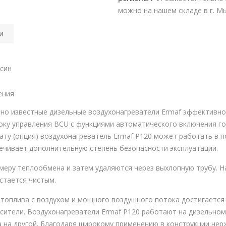
можно на нашем складе в г. 
и
осин
ения
но известные дизельные воздухонагреватели Ermaf эффективно
локу управления BCU с функциями автоматического включения гор
ату (опция) воздухонагреватель Ermaf P120 может работать в
чивает дополнительную степень безопасности эксплуатации.
меру теплообмена и затем удаляются через выхлопную трубу. 
стается чистым.
топлива с воздухом и мощного воздушного потока достигается
сители. Воздухонагреватели Ermaf P120 работают на дизельном 
а на другой. Благодаря широкому применению в конструкции не