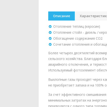
Описание
Характеристик
Отопление теплиц (керосин)
Отопление стойл - дизель / кер
Обогащение содержания СО2
Сочетание отопления и обогащ
Более четырех десятилетий всемир
сельского хозяйства. Благодаря б
аварийного отключения, и термост
Используемый фотоэлемент обеспе
Выхлопные газы проходят через ка
не приобретает запаха и на 100% о
За счет эффективного смешивания 
минимальных затратах на энергоно
переводятся с одного типа топлив