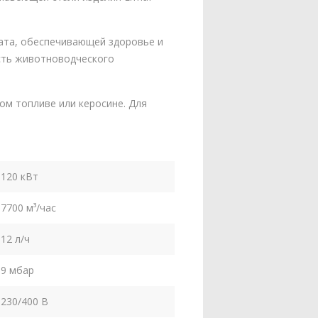
ата, обеспечивающей здоровье и
сть животноводческого
ом топливе или керосине. Для
120 кВт
7700 м³/час
12 л/ч
9 мбар
230/400 В