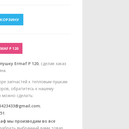
 КОРЗИНУ
AF P 120
пушку Ermaf P 120
, сделав заказ
на.
оре запчастей к тепловым пушкам
оров, обратитесь к нашему
о можно сделать:
5423433@gmail.com
;
-51
.
аф мы производим во все
 забрать выбранный вами товар