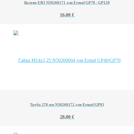
Колено ER3 N50260171 для Ermaf GP70 - GP120
16,00 €
Труба 270 мм N50260172 для Ermaf GP95
28,00 €